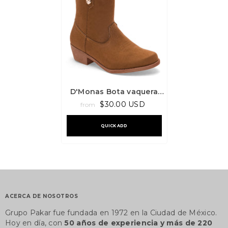
D'Monas Bota vaquera
niña, código 121252
$30.00 USD
from
QUICK ADD
ACERCA DE NOSOTROS
Grupo Pakar fue fundada en 1972 en la Ciudad de México.
Hoy en día, con
50 años de experiencia y más de 220