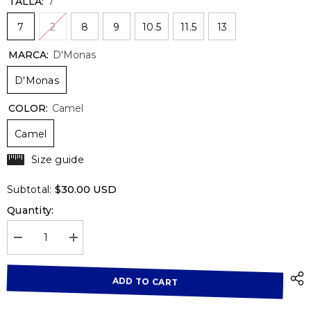
TALLA:
7
7
2
8
9
10.5
11.5
13
MARCA:
D'Monas
D'Monas
COLOR:
Camel
Camel
Size guide
$30.00 USD
Subtotal:
Quantity:
Decrease
Increase
quantity
quantity
for
for
D&#39;Monas
D&#39;Monas
ADD TO CART
Bota
Bota
vaquera
vaquera
niña,
niña,